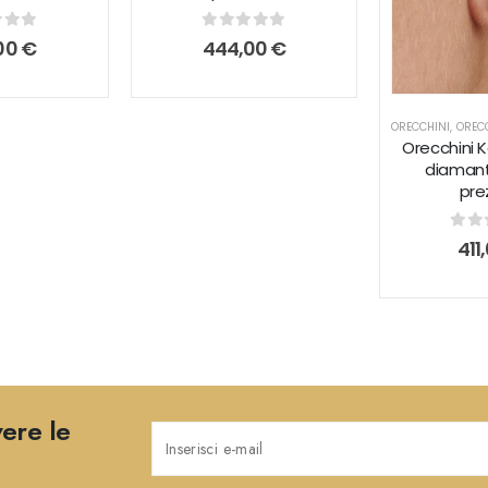
 of 5
0
out of 5
00
€
444,00
€
ORECCHINI
,
ORECC
Orecchini K
diamant
pre
0
ou
411
vere le