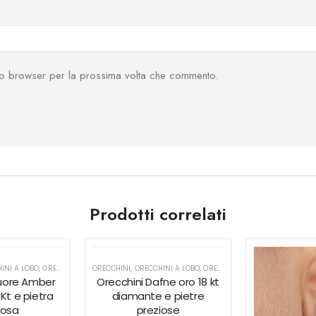
sto browser per la prossima volta che commento.
Prodotti correlati
PUNTO LUCE
INI A LOBO
,
ORECCHINI CUORE
ORECCHINI
,
ORECCHINI MINIMAL
,
ORECCHINI A LOBO
,
ORECCHINI PUNTO LUCE
,
ORECCHINI PUNTO LUCE
uore Amber
Orecchini Dafne oro 18 kt
 Kt e pietra
diamante e pietre
iosa
preziose