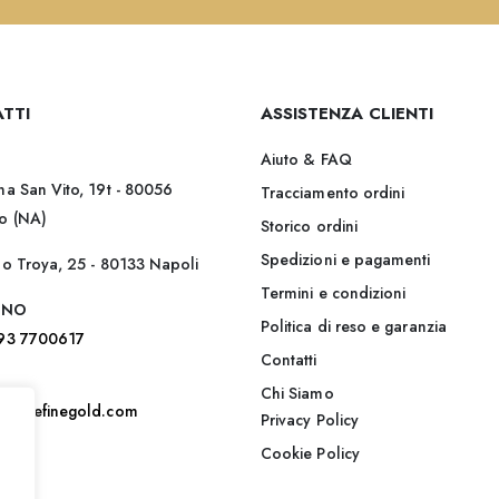
TTI
ASSISTENZA CLIENTI
Aiuto & FAQ
na San Vito, 19t - 80056
Tracciamento ordini
o (NA)
Storico ordini
Spedizioni e pagamenti
lo Troya, 25 - 80133 Napoli
Termini e condizioni
ONO
Politica di reso e garanzia
393 7700617
Contatti
Chi Siamo
@jadefinegold.com
Privacy Policy
Cookie Policy