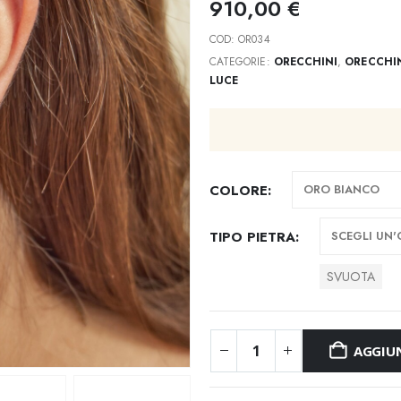
910,00
€
COD:
OR034
CATEGORIE:
ORECCHINI
,
ORECCHIN
LUCE
COLORE
TIPO PIETRA
SVUOTA
AGGIUN