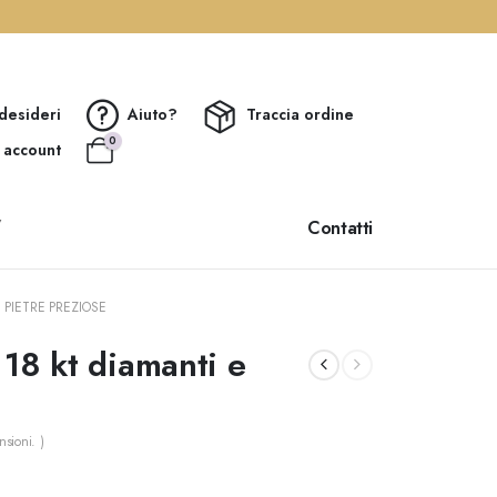
 desideri
Aiuto?
Traccia ordine
0
o account
Contatti
▼
 PIETRE PREZIOSE
 18 kt diamanti e
sioni. )