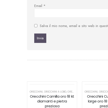
Email
*
Salva il mio nome, email e sito web in que
ORECCHINI
,
ORECCHINI A LOBO
,
ORECCHINI MINIMAL
ORECCHINI
,
ORECCHINI 
,
ORECCH
Orecchini Camilla oro 18 kt
Orecchini C
diamanti e pietra
large oro 18
preziosa
prez