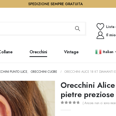
SPEDIZIONE SEMPRE GRATUITA
Lista
Il mi
Collane
Orecchini
Vintage
Italian
CCHINI PUNTO LUCE
,
ORECCHINI CUORE
ORECCHINI ALICE 18 KT DIAMANTI E
Orecchini Alice
pietre preziose
( Ancora non ci sono recen
0
out of 5