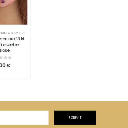
HINI A LOBO
,
ORECCHINI MINIMAL
,
ORECCHINI PUNTO LUCE
aori oro 18 kt
i e pietre
ziose
t of 5
,00
€
ISCRIVITI