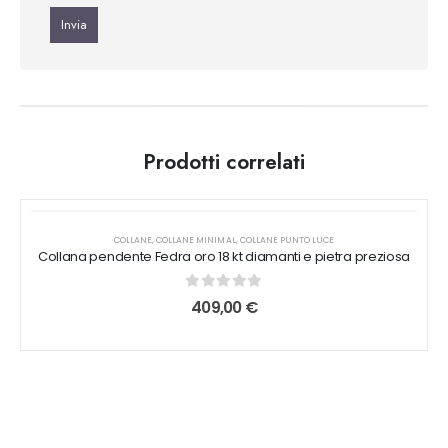
Prodotti correlati
Questo
Questo
prodotto
prodotto
COLLANE
,
COLLANE MINIMAL
,
COLLANE PUNTO LUCE
Collana pendente Fedra oro 18 kt diamanti e pietra preziosa
ha
ha
più
più
0
out of 5
409,00
€
varianti.
varianti.
Le
Le
opzioni
opzioni
possono
possono
essere
essere
scelte
scelte
nella
nella