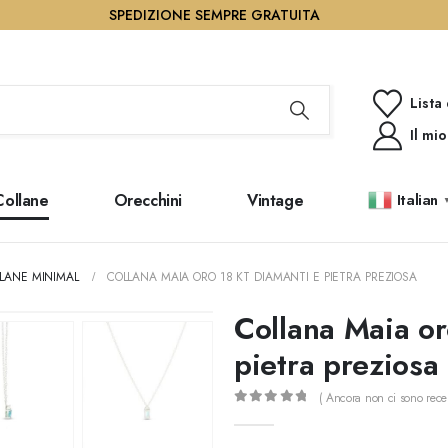
SPEDIZIONE SEMPRE GRATUITA
Lista
Il mi
Collane
Orecchini
Vintage
Italian
LANE MINIMAL
COLLANA MAIA ORO 18 KT DIAMANTI E PIETRA PREZIOSA
Collana Maia or
pietra preziosa
( Ancora non ci sono recen
0
out of 5