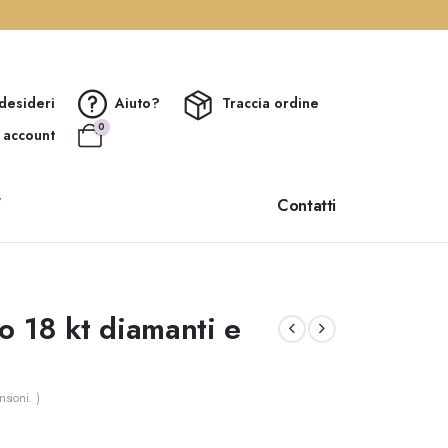
 desideri
Aiuto?
Traccia ordine
0
o account
Contatti
▼
o 18 kt diamanti e
sioni. )