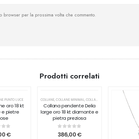
sto browser per la prossima volta che commento.
Prodotti correlati
NE PUNTO LUCE
COLLANE
,
COLLANE MINIMAL
,
COLLANE PUNTO LUCE
e oro 18 kt
Collana pendente Delia
e pietre
large oro 18 kt diamante e
iose
pietra preziosa
 of 5
0
out of 5
00
€
386,00
€