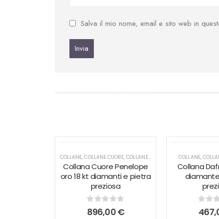
Salva il mio nome, email e sito web in que
COLLANE
,
COLLANE CUORE
,
COLLANE PENDENTI
COLLANE
,
COLLA
Collana Cuore Penelope
Collana Dafn
oro 18 kt diamanti e pietra
diamante 
preziosa
prez
0
out of 5
0
out
896,00
€
467,