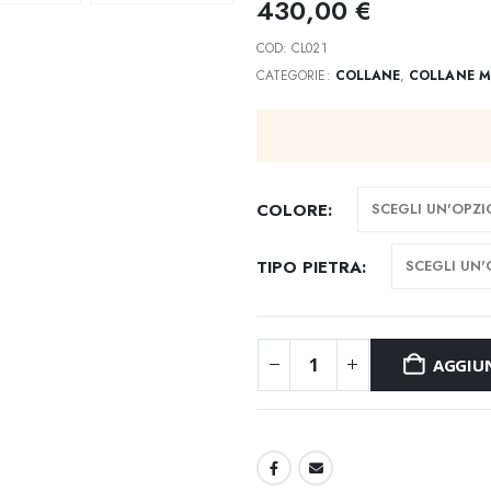
430,00
€
COD:
CL021
CATEGORIE:
COLLANE
,
COLLANE M
COLORE
TIPO PIETRA
AGGIUN