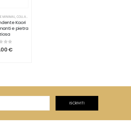
E MINIMAL
,
COLLANE PUNTO LUCE
ndente Kaori
amanti e pietra
ziosa
t of 5
,00
€
ISCRIVITI