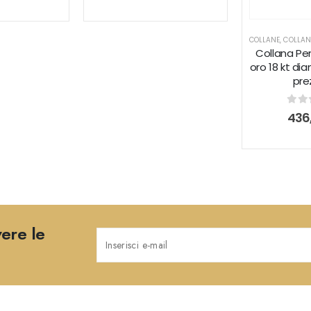
COLLANE
,
COLLAN
Collana Pe
oro 18 kt di
pre
0
ou
436
vere le