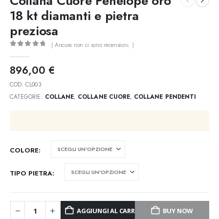
Collana Cuore Penelope oro
18 kt diamanti e pietra
preziosa
( Ancora non ci sono recensioni. )
0
out of 5
896,00
€
COD:
CL003
CATEGORIE:
COLLANE
,
COLLANE CUORE
,
COLLANE PENDENTI
COLORE
TIPO PIETRA
AGGIUNGI AL CARRELLO
BUY NOW