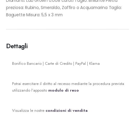
Diamanti: Lab Grown 0.008 carati Taglio: Brillante Pietra
preziosa: Rubino, Smeraldo, Zaffiro o Acquamarina Taglio:
Baguette Misura: 5,5 x 3 mm
Dettagli
Bonifico Bancario | Carte di Credito | PayPal | Klarna
Potrai esercitare il diritto al recesso mediante la procedura prevista
utilizzando l’apposito
modulo di reso
Visualizza le nostre
condizioni di vendita