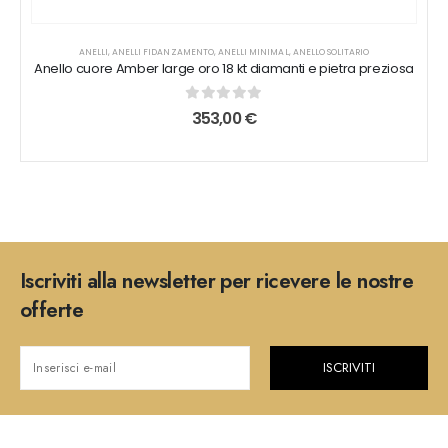
ANELLI
,
ANELLI FIDANZAMENTO
,
ANELLI MINIMAL
,
ANELLO SOLITARIO
Anello cuore Amber large oro 18 kt diamanti e pietra preziosa
0
out of 5
353,00
€
Iscriviti alla newsletter per ricevere le nostre
offerte
ISCRIVITI