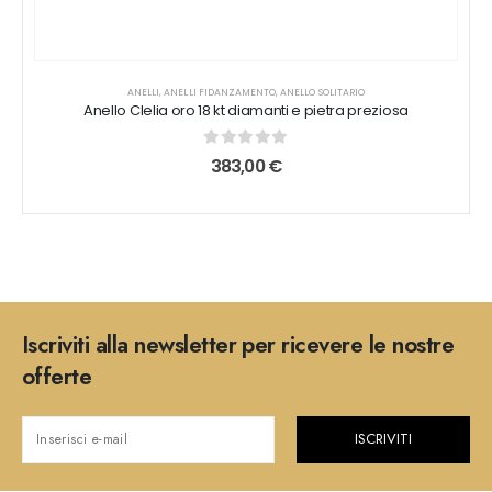
ANELLI
,
ANELLI FIDANZAMENTO
,
ANELLO SOLITARIO
Anello Clelia oro 18 kt diamanti e pietra preziosa
0
out of 5
383,00
€
Iscriviti alla newsletter per ricevere le nostre
offerte
ISCRIVITI